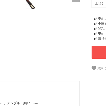
工済）
✔️ 安
✔️ 全
✔️ 関
✔️ 安
✔️ 銀
お気
mm、テンプル：約145mm