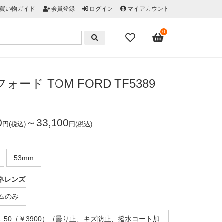
買い物ガイド
会員登録
ログイン
マイアカウント
0
ォード TOM FORD TF5389
0
～33,100
円(税込)
円(税込)
53mm
ネレンズ
ムのみ
1.50（￥3900）（曇り止、キズ防止、撥水コート加