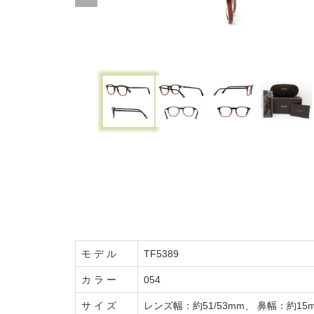
モ デ ル
TF5389
カ ラ ー
054
サ イ ズ
レンズ幅：約51/53mm、 鼻幅：約15