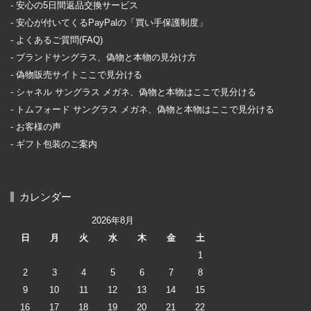
安心の5日間返品交換サービス
安心が付いてくるPayPalの「買い手保護制度」
よくあるご質問(FAQ)
ブランドサングラス、偽物と本物の見分け方
偽物販売サイトここで見分ける
シャネル サングラス メガネ、偽物と本物はここで見分ける
トムフォード サングラス メガネ、偽物と本物はここで見分ける
お客様の声
ギフト包装のご案内
カレンダー
2026年8月
日
月
火
水
木
金
土
1
2
3
4
5
6
7
8
9
10
11
12
13
14
15
16
17
18
19
20
21
22