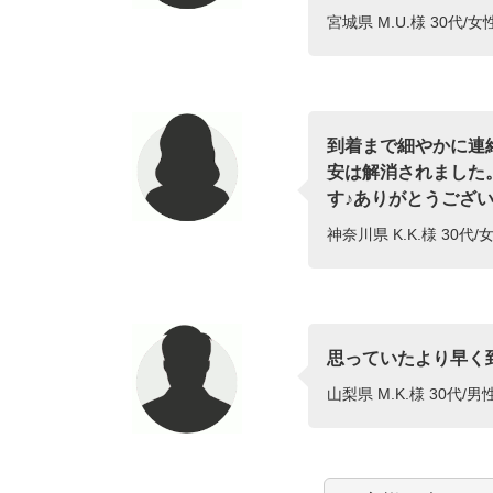
宮城県 M.U.様 30代/
到着まで細やかに連
安は解消されました
す♪ありがとうございま
神奈川県 K.K.様 30代/女
思っていたより早く
山梨県 M.K.様 30代/男