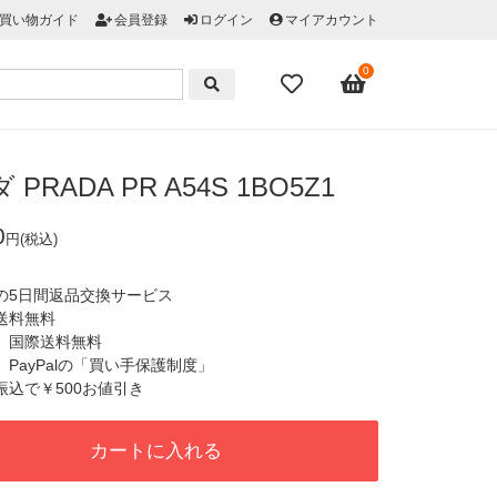
買い物ガイド
会員登録
ログイン
マイアカウント
0
PRADA PR A54S 1BO5Z1
0
円(税込)
心の5日間返品交換サービス
国送料無料
税、国際送料無料
心、PayPalの「買い手保護制度」
行振込で￥500お値引き
カートに入れる