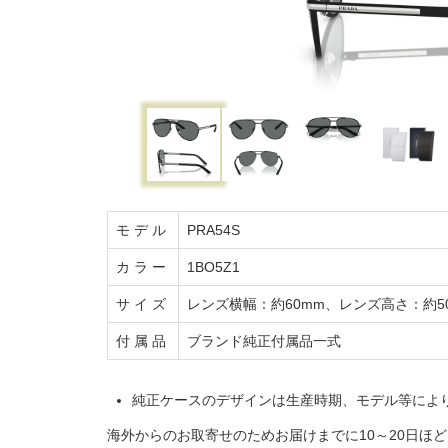
モ デ ル
PRA54S
カ ラ ー
1BO5Z1
サ イ ズ
レンズ横幅：約60mm、レンズ高さ：約50
付 属 品
ブランド純正付属品一式
純正ケースのデザインは生産時期、モデル等によ
海外からのお取寄せのためお届けまでに10～20日