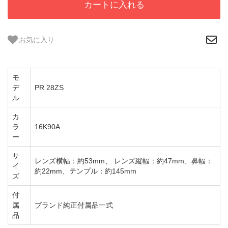
カートに入れる
お気に入り
モ
デ
PR 28ZS
ル
カ
ラ
16K90A
ー
サ
レンズ横幅：約53mm、 レンズ縦幅：約47mm、鼻幅：
イ
約22mm、テンプル：約145mm
ズ
付
属
ブランド純正付属品一式
品