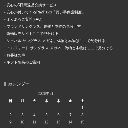
安心の5日間返品交換サービス
安心が付いてくるPayPalの「買い手保護制度」
よくあるご質問(FAQ)
ブランドサングラス、偽物と本物の見分け方
偽物販売サイトここで見分ける
シャネル サングラス メガネ、偽物と本物はここで見分ける
トムフォード サングラス メガネ、偽物と本物はここで見分ける
お客様の声
ギフト包装のご案内
カレンダー
2026年8月
日
月
火
水
木
金
土
1
2
3
4
5
6
7
8
9
10
11
12
13
14
15