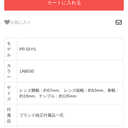
カートに入れる
お気に入り
モ
デ
PR 55YS
ル
カ
ラ
1AB5S0
ー
サ
レンズ横幅：約57mm、 レンズ縦幅：約53mm、鼻幅：
イ
約19mm、テンプル：約135mm
ズ
付
属
ブランド純正付属品一式
品