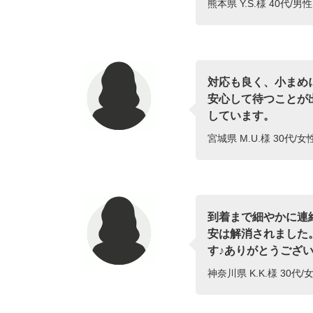
熊本県 Y.S.様 40代/男
対応も良く、小まめ
安心して待つことが
しています。
宮城県 M.U.様 30代/
到着まで細やかに連
安は解消されました
す♪ありがとうございま
神奈川県 K.K.様 30代/女