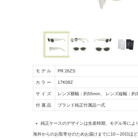
モ デ ル
PR 26ZS
カ ラ ー
17K08Z
サ イ ズ
レンズ横幅：約55mm、 レンズ縦幅：約3
付 属 品
ブランド純正付属品一式
純正ケースのデザインは生産時期、モデル等によ
海外からのお取寄せのためお届けまでに10～20日