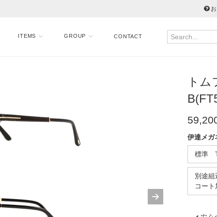
お
ITEMS
GROUP
CONTACT
トムフ
B(FT5
59,20
伊達メガ
標準 
別途組込
コート