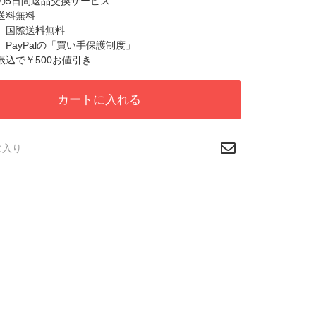
心の5日間返品交換サービス
国送料無料
税、国際送料無料
心、PayPalの「買い手保護制度」
行振込で￥500お値引き
カートに入れる
に入り