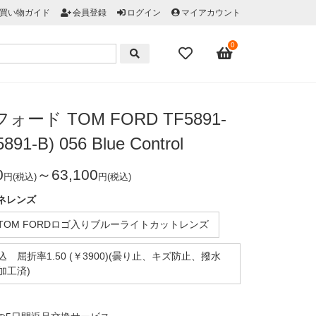
買い物ガイド
会員登録
ログイン
マイアカウント
0
ォード TOM FORD TF5891-
891-B) 056 Blue Control
0
～63,100
円(税込)
円(税込)
ネレンズ
TOM FORDロゴ入りブルーライトカットレンズ
 屈折率1.50 (￥3900)(曇り止、キズ防止、撥水
加工済)