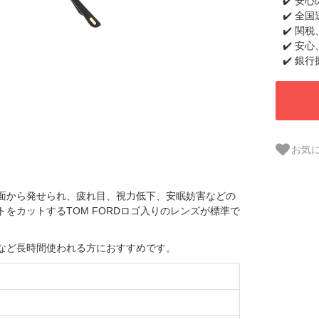
✔️ 安
✔️ 全
✔️ 関
✔️ 安
✔️ 銀
お気
面から発せられ、疲れ目、視力低下、安眠妨害などの
をカットするTOM FORDロゴ入りのレンズが標準で
など長時間使われる方におすすめです。