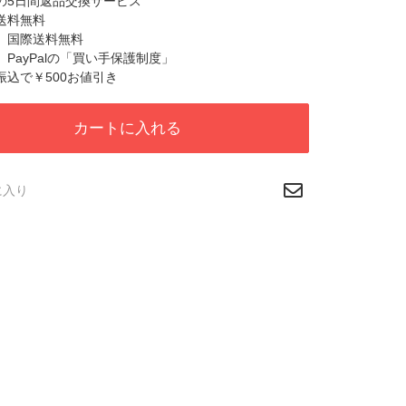
心の5日間返品交換サービス
国送料無料
税、国際送料無料
心、PayPalの「買い手保護制度」
行振込で￥500お値引き
カートに入れる
に入り