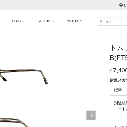
お
ITEMS
GROUP
CONTACT
トムフ
B(FT5
47,40
伊達メガ
標準 
別途組込
コート