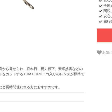
✔️ 安
✔️ 全
✔️ 関
✔️ 安
✔️ 銀
お気
面から発せられ、疲れ目、視力低下、安眠妨害などの
をカットするTOM FORDロゴ入りのレンズが標準で
など長時間使われる方におすすめです。