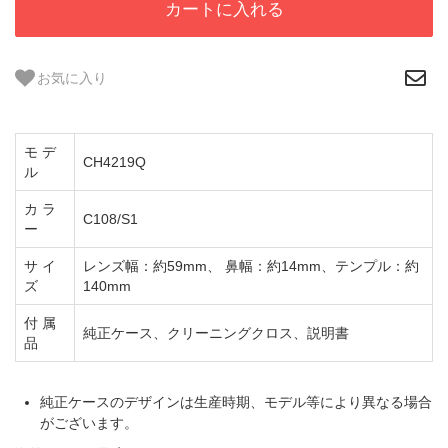
カートに入れる
お気に入り
モ デ
CH4219Q
ル
カ ラ
C108/S1
ー
サ イ
レンズ幅：約59mm、 鼻幅：約14mm、テンプル：約
ズ
140mm
付 属
純正ケース、クリーニングクロス、説明書
品
純正ケースのデザインは生産時期、モデル等により異なる場合
がございます。