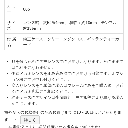
カ ラ
005
ー
サ イ
レンズ幅：約52/54mm、 鼻幅：約16mm、テンプル：
ズ
約135mm
付 属
純正ケース、クリーニングクロス、ギャランティーカ
品
ード
形を保つためのデモレンズでのお届けとなります。そのままで
はご利用になれません。
伊達メガネレンズを組み込み済でのお届けも可能です。オプシ
ョン欄にてお申し付けください。
度入りレンズをご希望の場合はフレームのみをご購入後、お近
くのメガネ店様にご相談ください。
純正ケースのデザインは生産時期、モデル等により異なる場合
がございます。
海外からのお取寄せのためお届けまでに10～20日ほどいただきま
す。⇒
詳しく
（在庫状況により5週間程度となる場合もございます）