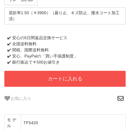
屈折率1.50（￥3900）（曇り止、キズ防止、撥水コート加工
済）
✔️ 安心の5日間返品交換サービス
✔️ 全国送料無料
✔️ 関税、国際送料無料
✔️ 安心、PayPalの「買い手保護制度」
✔️ 銀行振込で￥500お値引き
カートに入れる
お気に入り
モ デ
TF5420
ル