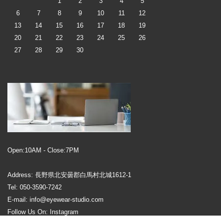
1
2
3
4
5
6
7
8
9
10
11
12
13
14
15
16
17
18
19
20
21
22
23
24
25
26
27
28
29
30
Open:10AM - Close:7PM
Address: 長野県北安曇郡白馬村北城1612-1
Tel: 050-3590-7242
E-mail: info@eyewear-studio.com
Follow Us On:
Instagram