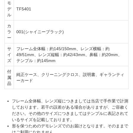
モ
デ
TF5401
ル
カ
ラ
001(シャイニーブラック)
ー
サ
フレーム全体幅：約145/150mm、レンズ横幅：約
イ
49/51mm、レンズ縦幅：約42/43mm、鼻幅：約20mm、
ズ
テンプル：約145mm
付
純正ケース、クリーニングクロス、説明書、ギャランティ
属
ーカード
品
フレーム全体幅、レンズ縦につきましては当店で手作業で計測
しております。若干の誤差がある場合がありますが、ご容赦く
ださい。その他のサイズにつきましてはテンプルに表記されて
いるサイズを記載しております。
形を保つためのデモレンズでのお届けとなります。そのままで
はご利用になれません。