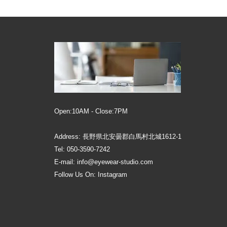
Open:10AM - Close:7PM
Address: 長野県北安曇郡白馬村北城1612-1
Tel: 050-3590-7242
E-mail: info@eyewear-studio.com
Follow Us On:
Instagram