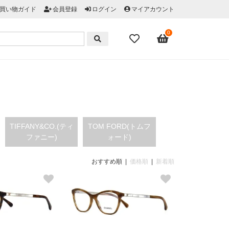
買い物ガイド
会員登録
ログイン
マイアカウント
0
TIFFANY&CO.(ティ
TOM FORD(トムフ
ファニー)
ォード)
おすすめ順 |
価格順
|
新着順