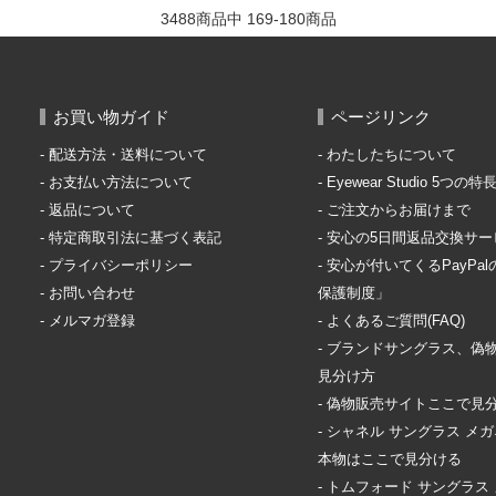
3488商品中 169-180
商品
お買い物ガイド
ページリンク
配送方法・送料について
わたしたちについて
お支払い方法について
Eyewear Studio 5つの特
返品について
ご注文からお届けまで
特定商取引法に基づく表記
安心の5日間返品交換サー
プライバシーポリシー
安心が付いてくるPayPa
お問い合わせ
保護制度」
メルマガ登録
よくあるご質問(FAQ)
ブランドサングラス、偽
見分け方
偽物販売サイトここで見
シャネル サングラス メ
本物はここで見分ける
トムフォード サングラス